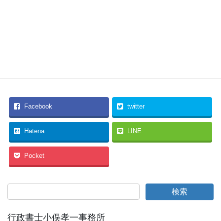
当事務所の個人情報の取扱いに関するお問い合わせは下記までご
連絡ください。
行政書士小俣孝一事務所
〒400-0043
山梨県甲府市国母3-8-21
Facebook
twitter
Hatena
LINE
Pocket
行政書士小俣孝一事務所